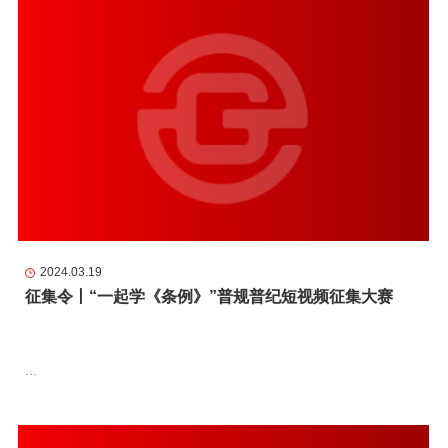
2024.03.19
征集令丨“一起学《条例》”普规普纪短视频征集大赛
...