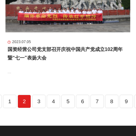
2023.07.05
国资经营公司党支部召开庆祝中国共产党成立102周年
暨“七一”表扬大会
...
1
2
3
4
5
6
7
8
9