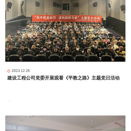
2023.12.26
建设工程公司党委开展观看《平教之路》主题党日活动
...