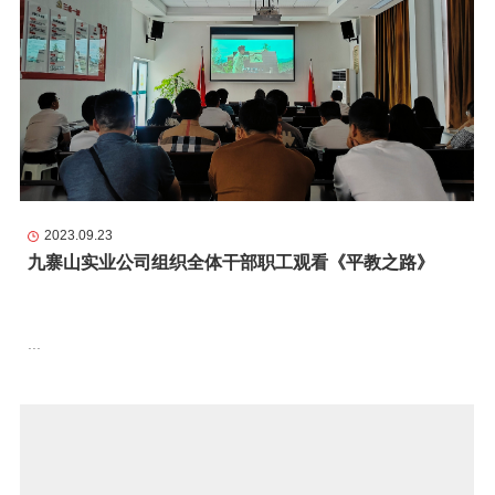
2023.09.23
九寨山实业公司组织全体干部职工观看《平教之路》
...