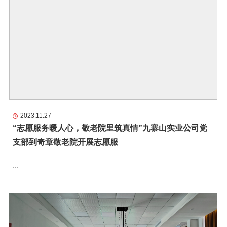
2023.11.27
“志愿服务暖人心，敬老院里筑真情”九寨山实业公司党
支部到奇章敬老院开展志愿服
...