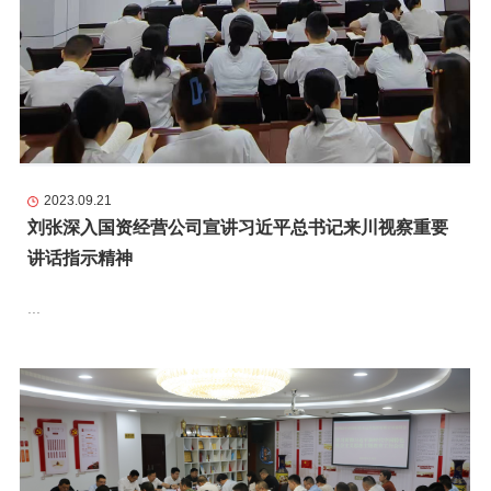
2023.09.21
刘张深入国资经营公司宣讲习近平总书记来川视察重要
讲话指示精神
...