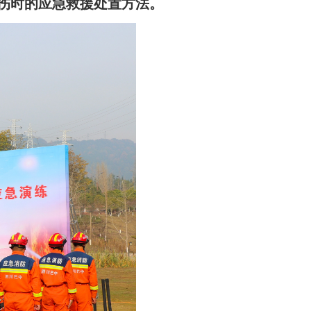
伤
时的
应急救援处置方法
。