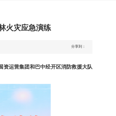
森林火灾应急演练
分享到：
市国资运营集团和巴中经开区消防救援大队