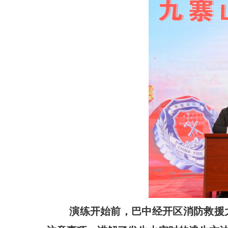
演练开始前，巴中经开区消防救援