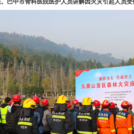
法
。巴中市
骨科医院医护人
员讲解因
火灾引起人员受