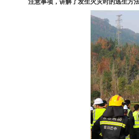
注意事项，
讲解
了
发生火灾时
的
逃生方